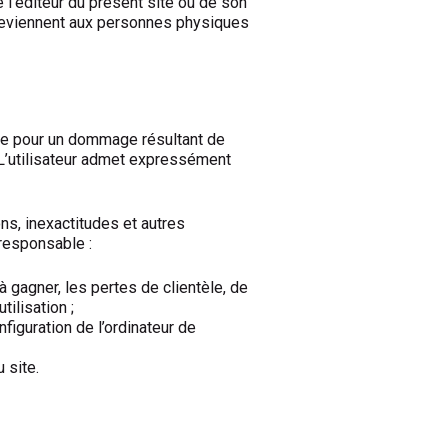
e l’éditeur du présent site ou de son
 reviennent aux personnes physiques
gée pour un dommage résultant de
s. L’utilisateur admet expressément
ons, inexactitudes et autres
 responsable :
 gagner, les pertes de clientèle, de
tilisation ;
figuration de l’ordinateur de
 site.