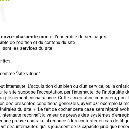
w.covre-charpente.com
et l’ensemble de ses pages.
able de l’édition et du contenu du site.
tilisant les services du site.
rties
comme “site vitrine”.
tout internaute. L’acquisition d’un bien ou d’un service, ou la cré
r le site suppose l’acceptation, par l’internaute, de l’intégralit
is pleinement connaissance. Cette acceptation consistera, pour l’
on des présentes conditions générales, ayant par exemple la ment
érales du site. ». Le fait de cocher cette case sera réputé avoi
. L’internaute reconnaît la valeur de preuve des systèmes d’enreg
ter une preuve contraire, il renonce à les contester en cas de liti
rt des internautes qu’ils jouissent de la capacité juridique néce