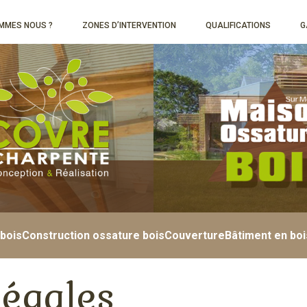
MMES NOUS ?
ZONES D’INTERVENTION
QUALIFICATIONS
G
bois
Construction ossature bois
Couverture
Bâtiment en boi
légales