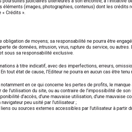
ursuites judiciaires ultérieures à son encontre, à l’initiative d
des éléments (images, photographies, contenus) dont les crédits
 « Crédits ».
 une obligation de moyens; sa responsabilité ne pourra être enga
ue perte de données, intrusion, virus, rupture du service, ou autre
 et sous sa responsabilité exclusive.
ormations à titre indicatif, avec des imperfections, erreurs, omissi
En tout état de cause, l’Editeur ne pourra en aucun cas être tenu
 notamment en ce qui concerne les pertes de profits, le manque à
e l’utilisation du site, ou au contraire de l’impossibilité de son u
onibilité d’accès, d’une mauvaise utilisation, d’une mauvaise con
 navigateur peu usité par l’utilisateur ;
liens ou sources externes accessibles par l’utilisateur à partir du