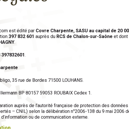
.com est édité par
Covre Charpente, SASU au capital de 20 00
ation
397 832 601
auprès du
RCS de Chalon-sur-Saône
et dont 
CHAGNY
.
8 397832601
.
harpente
 Publigo, 35 rue de Bordes 71500 LOUHANS.
 kellermann BP 80157 59053 ROUBAIX Cedex 1.
aration auprès de l’autorité française de protection des donnée
bertés – CNIL) selon la délibération n°2006-138 du 9 mai 2006 d
s d’information ou de communication externe.
ation