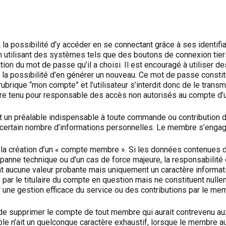
 a la possibilité d’y accéder en se connectant grâce à ses identifi
n utilisant des systèmes tels que des boutons de connexion tiers
ion du mot de passe qu’il a choisi. Il est encouragé à utiliser
la possibilité d’en générer un nouveau. Ce mot de passe constitue
brique “mon compte” et l’utilisateur s’interdit donc de le transm
être tenu pour responsable des accès non autorisés au compte d’un
t un préalable indispensable à toute commande ou contribution d
un certain nombre d’informations personnelles. Le membre s’engag
t la création d’un « compte membre ». Si les données contenues
e panne technique ou d’un cas de force majeure, la responsabilité 
nt aucune valeur probante mais uniquement un caractère informat
r le titulaire du compte en question mais ne constituent nullem
r une gestion efficace du service ou des contributions par le me
if de supprimer le compte de tout membre qui aurait contrevenu a
e n’ait un quelconque caractère exhaustif, lorsque le membre a