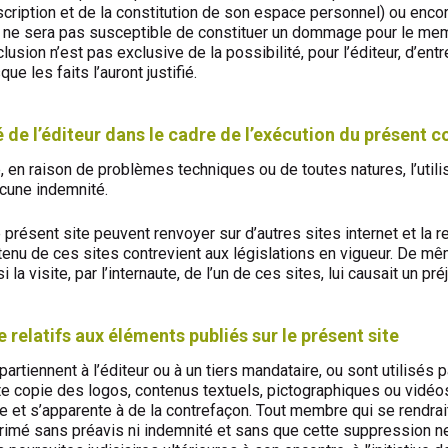
scription et de la constitution de son espace personnel) ou enco
 ne sera pas susceptible de constituer un dommage pour le memb
lusion n’est pas exclusive de la possibilité, pour l’éditeur, d’en
ue les faits l’auront justifié.
 de l’éditeur dans le cadre de l’exécution du présent c
, en raison de problèmes techniques ou de toutes natures, l’utili
cune indemnité.
présent site peuvent renvoyer sur d’autres sites internet et la r
tenu de ces sites contrevient aux législations en vigueur. De mêm
la visite, par l’internaute, de l’un de ces sites, lui causait un pré
e relatifs aux éléments publiés sur le présent site
tiennent à l’éditeur ou à un tiers mandataire, ou sont utilisés pa
Toute copie des logos, contenus textuels, pictographiques ou vidé
ite et s’apparente à de la contrefaçon. Tout membre qui se rendra
imé sans préavis ni indemnité et sans que cette suppression ne p