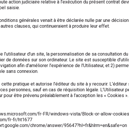
 toute action judiciaire relative à l’exécution du présent contrat
pel saisie.
ditions générales venait à être déclarée nulle par une décision de
autres clauses, qui continueraient à produire leur effet.
 l’utilisateur d’un site, la personnalisation de sa consultation du 
hier de données sur son ordinateur. Le site est susceptible d’uti
vigation afin d’améliorer l’expérience de l’Utilisateur, et 2) pe
ble sans connexion.
e cette pratique et autorise l’éditeur du site à y recourir. L’édit
ces personnes, sauf en cas de réquisition légale. L’Utilisateur p
 pour être prévenu préalablement à l’acception les « Cookies ». P
ndows.microsoft.com/fr-FR/windows-vista/Block-or-allow-cookie
.com/fr-fr/ht1677
pport.google.com/chrome/answer/95647?hl=fr&hlrm=en&safe=on